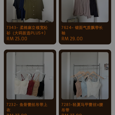
7343- 柔棉麻立领宽松
7624- 锻面气质飘带长
衫（大码首选PLUS+)
袖
Regular
RM 25.00
Regular
RM 29.00
price
price
7232- 鱼骨蕾丝吊带上
7281-轻夏马甲蕾丝v腰
衣
吊带