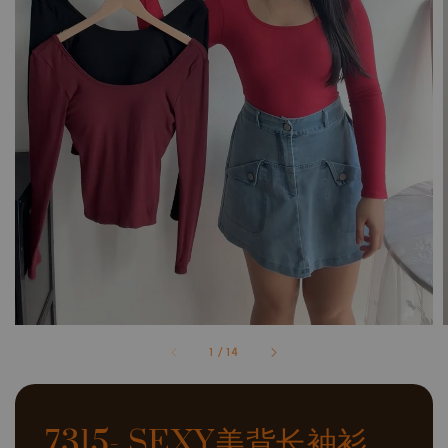
1
/
14
7315- SEXY美背长袖衫