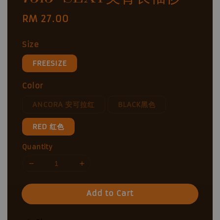
Regular
RM 27.00
price
Size
FREESIZE
Color
ANCORA 安可拉红
BLACK黑色
RED 红色
Quantity
Add to Cart