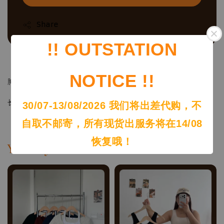
Share
!! OUTSTATION
（size – freesize）
NOTICE !!
胸围Bust：80-120cm
长度Length：48cm
30/07-13/08/2026 我们将出差代购，不
自取不邮寄，所有现货出服务将在14/08
恢复哦！
You may also like