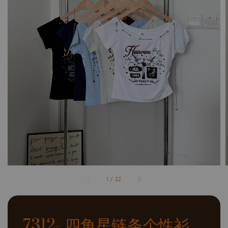
1
/
22
7312- 四角星链条个性衫