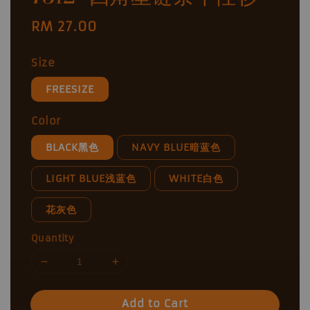
Regular
RM 27.00
price
Size
FREESIZE
Color
BLACK黑色
NAVY BLUE暗蓝色
LIGHT BLUE浅蓝色
WHITE白色
花灰色
Quantity
Add to Cart