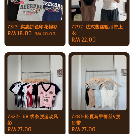
7313-实惠拼色印花棉衫
7292-法式蕾丝粗吊带上
衣
Sale
RM 18.00
Regular
RM 20.00
Regular
RM 22.00
price
price
price
7327- 68 线条腰运动风
7281-轻夏马甲蕾丝v腰
衫
吊带
Regular
RM 27.00
Regular
RM 27.00