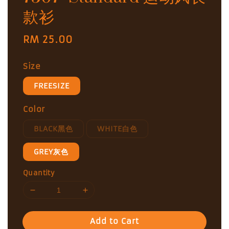
款衫
Regular
RM 25.00
price
Size
FREESIZE
Color
BLACK黑色
WHITE白色
GREY灰色
Quantity
Add to Cart