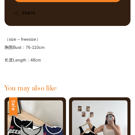
Share
（size – freesize）
胸围Bust：76-110cm
长度Length：48cm
You may also like
Sale