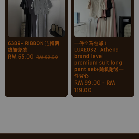
6389- RIBBON 连帽两
一件全马包邮！
线裙套装
LUXE032- Athena
brand level
Sale
RM 65.00
Regular
RM 69.00
premium suit long
price
price
pant set+随机附送一
件背心
Regular
RM 99.00
-
RM
price
119.00