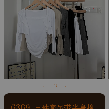
1
/
9
6369- 三件套吊带半身棉