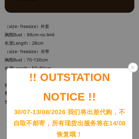
（size- freesize）外套
胸围Bust：96cm-no limit
长度Length：28cm
（size- freesize）吊带
胸围Bust：70-130cm
长度Length：50-60cm
!! OUTSTATION
（size- freesize）半身裙**有安全裤
腰围Waist：60-120 cm
NOTICE !!
臀围Hip：100-140cm
长度Length：36cm
30/07-13/08/2026 我们将出差代购，不
自取不邮寄，所有现货出服务将在14/08
恢复哦！