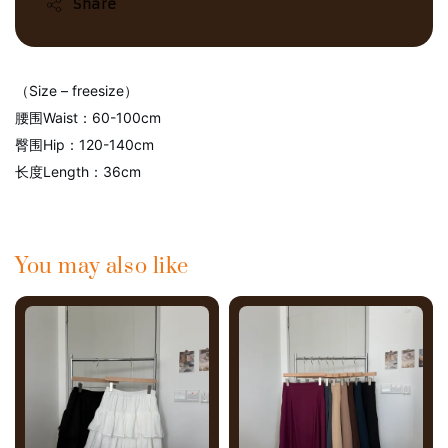
Share
（Size – freesize）
腰围Waist：60-100cm
臀围Hip：120-140cm
长度Length：36cm
You may also like