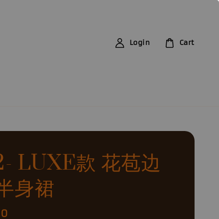
Login
Cart
2- LUXE款 花苞边
半身裙
00