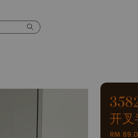
358
开叉
Regular
RM 69.