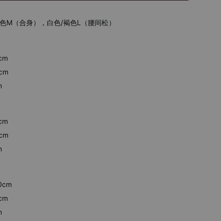
 黑色M（合身），白色/褐色L（腰间松）
cm
c
m
m
cm
cm
m
0cm
cm
m