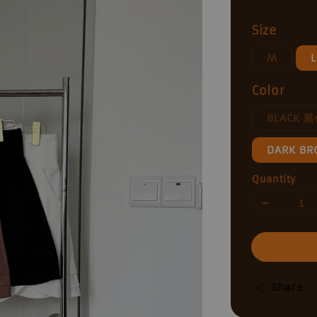
price
Size
M
L
Color
BLACK 
DARK B
Quantity
Share